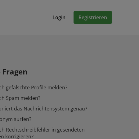
Login
Registrieren
e Fragen
ch gefälschte Profile melden?
ich Spam melden?
oniert das Nachrichtensystem genau?
nonym surfen?
ch Rechtschreibfehler in gesendeten
n korrigieren?