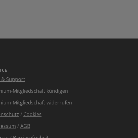
ICE
e & Support
ium-Mitgliedschaft kündigen
ium-Mitgliedschaft widerrufen
enschutz
/
Cookies
ressum
/
AGB
emap
/
Barrierefreiheit